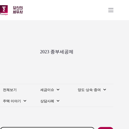
본
문
으
로
건
너
뛰
기
2023 종부세공제
전체보기
세금이슈
양도·상속·증여
주택 이야기
상담사례